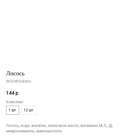
Лосось
WOOW.holistic
144
р.
Комплект
1 шт.
12 шт.
Лосось, вода, желатин, кокосовое масло, витамины (А, Е, Д),
микроэлементы, аминокислоты.