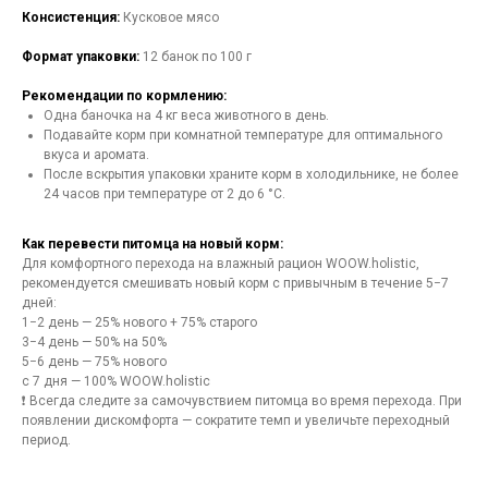
Консистенция:
Кусковое мясо
Формат упаковки:
12 банок по 100 г
Рекомендации по кормлению:
Одна баночка на 4 кг веса животного в день.
Подавайте корм при комнатной температуре для оптимального
вкуса и аромата.
После вскрытия упаковки храните корм в холодильнике, не более
24 часов при температуре от 2 до 6 °C.
Как перевести питомца на новый корм:
Для комфортного перехода на влажный рацион WOOW.holistic,
рекомендуется смешивать новый корм с привычным в течение 5−7
дней:
1−2 день — 25% нового + 75% старого
3−4 день — 50% на 50%
5−6 день — 75% нового
с 7 дня — 100% WOOW.holistic
❗ Всегда следите за самочувствием питомца во время перехода. При
появлении дискомфорта — сократите темп и увеличьте переходный
период.