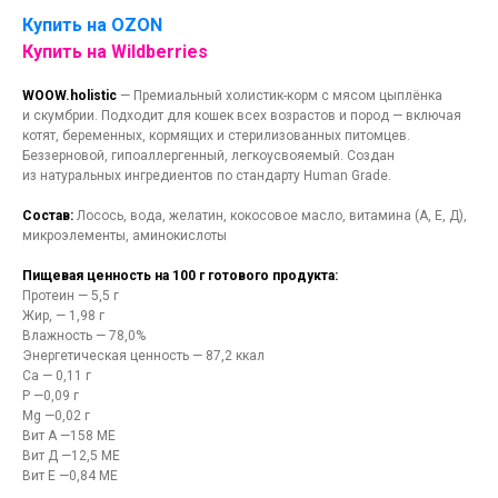
Купить на OZON
Купить на Wildberries
WOOW.holistic
— Премиальный холистик-корм с мясом цыплёнка
и скумбрии. Подходит для кошек всех возрастов и пород — включая
котят, беременных, кормящих и стерилизованных питомцев.
Беззерновой, гипоаллергенный, легкоусвояемый. Создан
из натуральных ингредиентов по стандарту Human Grade.
Состав:
Лосось, вода, желатин, кокосовое масло, витамина (А, Е, Д),
микроэлементы, аминокислоты
Пищевая ценность на 100 г готового продукта:
Протеин — 5,5 г
Жир, — 1,98 г
Влажность — 78,0%
Энергетическая ценность — 87,2 ккал
Ca — 0,11 г
Р —0,09 г
Mg —0,02 г
Вит А —158 ME
Вит Д —12,5 ME
Вит Е —0,84 ME