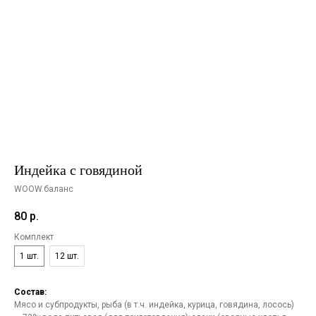
Индейка с говядиной
WOOW.баланс
80
р.
Комплект
1 шт.
12 шт.
Состав:
Мясо и субпродукты, рыба (в т.ч. индейка, курица, говядина, лосось)