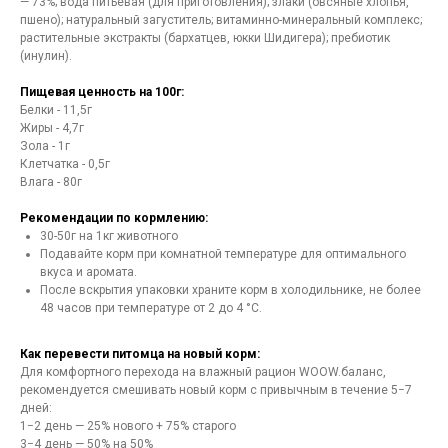
— 73%; вода питьевая (для приготовления); злаки (овсяные хлопья,
пшено); натуральный загуститель; витаминно-минеральный комплекс;
растительные экстракты (бархатцев, юкки Шидигера); пребиотик
(инулин).
Пищевая ценность на 100г:
Белки - 11,5г
Жиры - 4,7г
Зола - 1г
Клетчатка - 0,5г
Влага - 80г
Рекомендации по кормлению:
30-50г на 1кг животного
Подавайте корм при комнатной температуре для оптимального
вкуса и аромата.
После вскрытия упаковки храните корм в холодильнике, не более
48 часов при температуре от 2 до 4 °C.
Как перевести питомца на новый корм:
Для комфортного перехода на влажный рацион WOOW.баланс,
рекомендуется смешивать новый корм с привычным в течение 5−7
дней:
1−2 день — 25% нового + 75% старого
3−4 день — 50% на 50%