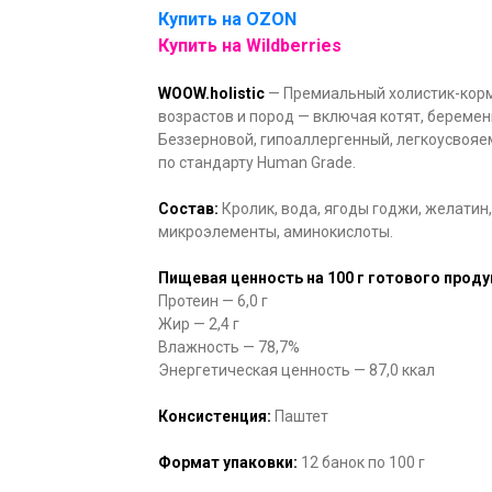
Купить на OZON
Купить на Wildberries
WOOW.holistic
— Премиальный холистик-корм
возрастов и пород — включая котят, береме
Беззерновой, гипоаллергенный, легкоусвояе
по стандарту Human Grade.
Состав:
Кролик, вода, ягоды годжи, желатин, 
микроэлементы, аминокислоты.
Пищевая ценность на 100 г готового проду
Протеин — 6,0 г
Жир — 2,4 г
Влажность — 78,7%
Энергетическая ценность — 87,0 ккал
Консистенция:
Паштет
Формат упаковки:
12 банок по 100 г