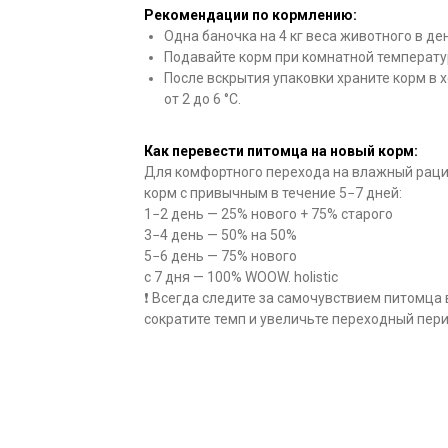
Рекомендации по кормлению:
Одна баночка на 4 кг веса животного в де
Подавайте корм при комнатной температу
После вскрытия упаковки храните корм в 
от 2 до 6 °C.
Как перевести питомца на новый корм:
Для комфортного перехода на влажный рацио
корм с привычным в течение 5−7 дней:
1−2 день — 25% нового + 75% старого
3−4 день — 50% на 50%
5−6 день — 75% нового
с 7 дня — 100% WOOW. holistic
❗ Всегда следите за самочувствием питомца
сократите темп и увеличьте переходный пери