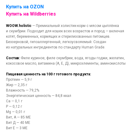
Купить на OZON
Купить на Wildberries
WOOW.holistic
— Премиальный холистик-корм с мясом цыплёнка
и скумбрии. Подходит для кошек всех возрастов и пород — включая
котят, беременных, кормящих и стерилизованных питомцев.
Беззерновой, гипоаллергенный, легкоусвояемый. Создан
из натуральных ингредиентов по стандарту Human Grade.
Состав:
Филе куриное, филе скумбрии, вода, ягоды годжи, желатин,
кокосовое масло, витамина (А, Е, Д), микроэлементы, аминокислоты
Пищевая ценность на 100 г готового продукта:
Протеин — 5,9 г
Жир — 2,35 г
Влажность — 79,2%
Энергетическая ценность — 84,8 ккал
Ca — 0,1 г
Р — 0,12 г
Mg — 0,01 г
Вит, А — 85 МЕ
Вит Д — 40 МЕ
Вит Е — 3 МЕ