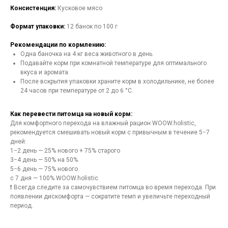
Консистенция:
Кусковое мясо
Формат упаковки:
12 банок по 100 г
Рекомендации по кормлению:
Одна баночка на 4 кг веса животного в день.
Подавайте корм при комнатной температуре для оптимального
вкуса и аромата.
После вскрытия упаковки храните корм в холодильнике, не более
24 часов при температуре от 2 до 6 °C.
Как перевести питомца на новый корм:
Для комфортного перехода на влажный рацион WOOW.holistic,
рекомендуется смешивать новый корм с привычным в течение 5−7
дней:
1−2 день — 25% нового + 75% старого
3−4 день — 50% на 50%
5−6 день — 75% нового
с 7 дня — 100% WOOW.holistic
❗ Всегда следите за самочувствием питомца во время перехода. При
появлении дискомфорта — сократите темп и увеличьте переходный
период.