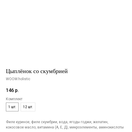
Цыплёнок со скумбрией
WOOW.holistic
146
р.
Комплект
1 шт.
12 шт.
Филе куриное, филе скумбрии, вода, ягоды годжи, желатин,
кокосовое масло, витамина (А, Е, Д), микроэлементы, аминокислоты