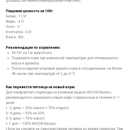
добавка; витаминно-минеральный комплекс.
Пищевая ценность на 100г:
Белки - 11,5г
Жиры - 4,7г
Зола - 1г
Клетчатка - 0,5г
Влага - 80г
Рекомендации по кормлению:
50-70г на 1кг животного
Подавайте корм при комнатной температуре для оптимального
вкуса и аромата.
После вскрытия упаковки храните корм в холодильнике, не более
48 часов при температуре от 2 до 4 °C.
Как перевести питомца на новый корм:
Для комфортного перехода на влажный рацион WOOW.баланс,
рекомендуется смешивать новый корм с привычным в течение 5−7
дней:
1−2 день — 25% нового + 75% старого
3−4 день — 50% на 50%
5−6 день — 75% нового
с 7 дня — 100% WOOW.баланс
❗ Всегда следите за самочувствием питомца во время перехода. При