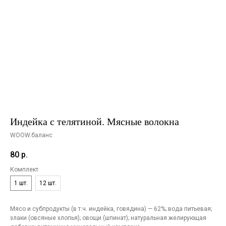
Индейка с телятиной. Мясные волокна
WOOW.баланс
80
р.
Комплект
1 шт.
12 шт.
Мясо и субпродукты (в т.ч. индейка, говядина) — 62%; вода питьевая;
злаки (овсяные хлопья); овощи (шпинат); натуральная желирующая