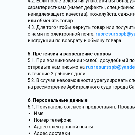
4.2. Если после вскрытия упаковки вы обнару
характеристикам (имеет дефекты, специфическ
ненадлежащего качества), пожалуйста, свяжит
или обменять товар.
4.3. Для того чтобы вернуть товар или получи
с нами по электронной почте:
rusresursspb@ya
инструкции по возврату и обмену товара.
5. Претензии и разрешение споров
5.1. При возникновении жалоб, досудебный по
отправьте нам письмо на
rusresursspb@yande
в течение 2 рабочих дней.
5.2. В случае невозможности урегулировать с
на рассмотрение Арбитражного суда города Са
6. Персональные данные
6.1. Покупатель согласен предоставить Прод
Имя
Номер телефона
Адрес электронной почты
Адрес доставки